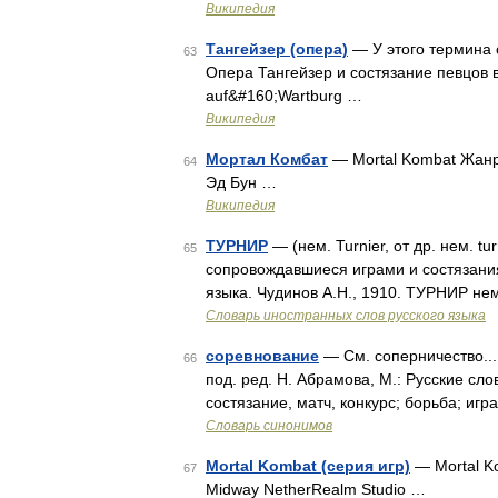
Википедия
Тангейзер (опера)
— У этого термина с
63
Опера Тангейзер и состязание певцов в
auf&#160;Wartburg …
Википедия
Мортал Комбат
— Mortal Kombat Жанр
64
Эд Бун …
Википедия
ТУРНИР
— (нем. Turnier, от др. нем. t
65
сопровождавшиеся играми и состязания
языка. Чудинов А.Н., 1910. ТУРНИР нем.
Словарь иностранных слов русского языка
соревнование
— См. соперничество...
66
под. ред. Н. Абрамова, М.: Русские сл
состязание, матч, конкурс; борьба; иг
Словарь синонимов
Mortal Kombat (серия игр)
— Mortal K
67
Midway NetherRealm Studio …