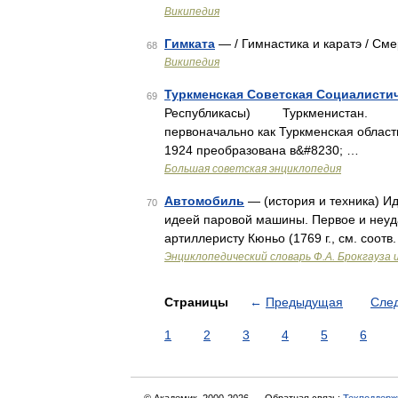
Википедия
Гимката
— / Гимнастика и каратэ / См
68
Википедия
Туркменская Советская Социалисти
69
Республикасы) Туркменистан. I
первоначально как Туркменская область
1924 преобразована в&#8230; …
Большая советская энциклопедия
Автомобиль
— (история и техника) И
70
идеей паровой машины. Первое и неуд
артиллеристу Кюньо (1769 г., см. соотв
Энциклопедический словарь Ф.А. Брокгауза 
Страницы
←
Предыдущая
Сле
1
2
3
4
5
6