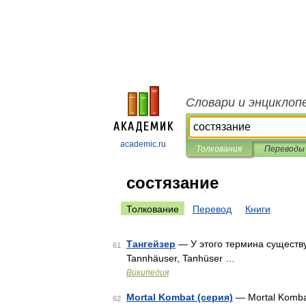
Словари и энциклоп
academic.ru
Толкования
Переводы
состязание
Толкование
Перевод
Книги
Тангейзер
— У этого термина существую
61
Tannhäuser, Tanhüser …
Википедия
Mortal Kombat (серия)
— Mortal Komba
62