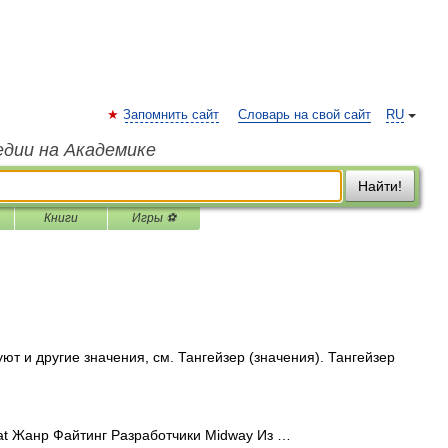
Запомнить сайт
Словарь на свой сайт
RU
едии на Академике
Найти!
Книги
Игры ⚽
т и другие значения, см. Тангейзер (значения). Тангейзер
t Жанр Файтинг Разработчики Midway Из …