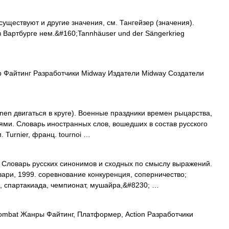
уществуют и другие значения, см. Тангейзер (значения).
 Вартбурге нем.&#160;Tannhäuser und der Sängerkrieg
 Файтинг Разработчики Midway Издатели Midway Создатели
urnen двигаться в круге). Военные праздники времен рыцарства,
ми. Словарь иностранных слов, вошедших в состав русского
 Turnier, франц. tournoi …
 Словарь русских синонимов и сходных по смыслу выражений.
овари, 1999. соревнование конкуренция, соперничество;
ра, спартакиада, чемпионат, мушайра,&#8230; …
ombat Жанры Файтинг, Платформер, Action Разработчики