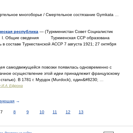
ертельное многоборье / Смертельное состязание Gymkata …
ческая республика
— (Туркменистан Совет Социалистик
. Общие сведения Туркменская ССР образована
 в составе Туркестанской АССР 7 августа 1921; 27 октября
дея самодвижущейся повозки появилась одновременно с
ачное осуществление этой идеи принадлежит французскому
. статью). В 1781 г. Мурдок (Murdock), один&#8230; …
и И.А. Ефрона
дующая
→
7
8
9
10
11
12
13